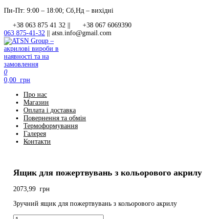
Перейти
Пн-Пт: 9:00 – 18:00; Сб,Нд – вихідні
до
+38 063 875 41 32 ||
+38 067 6069390
контенту
063 875-41-32
||
atsn.info@gmail.com
0
ATSN Group – акрилові вироби в наявності та на замовлення
0,00 грн
Про нас
Магазин
Оплата і доставка
Повернення та обмін
Термоформування
Галерея
Контакти
Ящик для пожертвувань з кольорового акрилу
2073,99
грн
Зручний ящик для пожертвувань з кольорового акрилу
Ящик