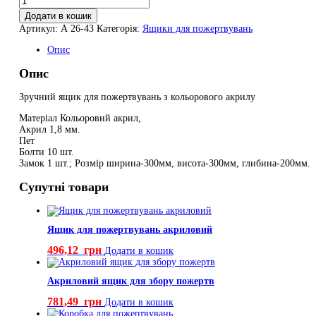
для
Додати в кошик
пожертвувань
Артикул:
А 26-43
Категорія:
Ящики для пожертвувань
з
кольорового
Опис
акрилу
кількість
Опис
Зручний ящик для пожертвувань з кольорового акрилу
Матеріал Кольоровий акрил,
Акрил 1,8 мм.
Пет
Болти 10 шт.
Замок 1 шт.; Розмір ширина-300мм, висота-300мм, глибина-200мм.
Супутні товари
Ящик для пожертвувань акриловий
496,12
грн
Додати в кошик
Акриловий ящик для збору пожертв
781,49
грн
Додати в кошик