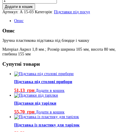
підставка
Додати в кошик
під
Артикул:
А 15-03
Категорія:
Підставки під посуд
блюдце
і
Опис
чашку
кількість
Опис
Зручна пластикова підставка під блюдце і чашку
Матеріал Акрил 1,8 мм.; Розмір ширина 105 мм, висота 80 мм,
глибина 155 мм
Супутні товари
Підставка під столові прибори
51,13
грн
Додати в кошик
Підставки під тарілки
55,70
грн
Додати в кошик
Підставка із пластику для тарілок