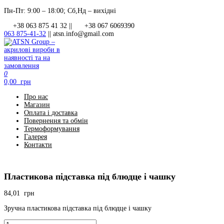
Перейти
Пн-Пт: 9:00 – 18:00; Сб,Нд – вихідні
до
+38 063 875 41 32 ||
+38 067 6069390
контенту
063 875-41-32
||
atsn.info@gmail.com
0
ATSN Group – акрилові вироби в наявності та на замовлення
0,00 грн
Про нас
Магазин
Оплата і доставка
Повернення та обмін
Термоформування
Галерея
Контакти
Пластикова підставка під блюдце і чашку
84,01
грн
Зручна пластикова підставка під блюдце і чашку
Пластикова