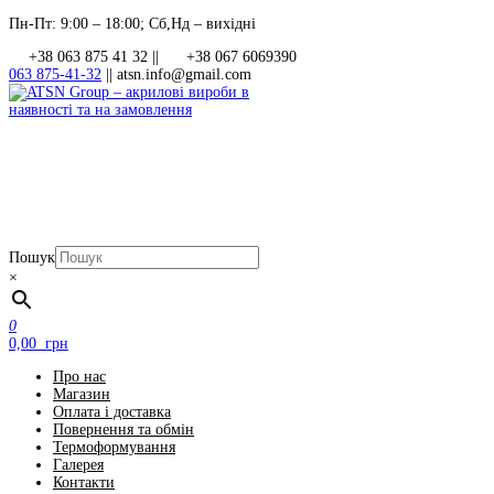
Перейти
Пн-Пт: 9:00 – 18:00; Сб,Нд – вихідні
до
+38 063 875 41 32 ||
+38 067 6069390
контенту
063 875-41-32
||
atsn.info@gmail.com
Пошук
ATSN Group – акрилові вироби в наявності та на замовлення
×
0
0,00 грн
Про нас
Магазин
Оплата і доставка
Повернення та обмін
Термоформування
Галерея
Контакти