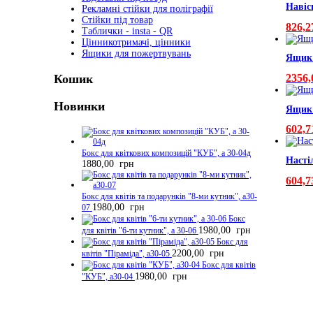
Навіс
Рекламні стійки для поліграфії
Стійки під товар
826,
Таблички - insta - QR
Цінникотримачі, цінники
Ящики для пожертвувань
Ящик 
Кошик
2356
Новинки
Ящик 
602,
Бокс для квіткових композицій "КУБ", а 30-04д
Насті
1880,00
грн
604,
Бокс для квітів та подарунків "8-ми кутник", а30-
1980,00
грн
07
Бокс
1980,00
грн
для квітів "6-ти кутник", а 30-06
Бокс для
2200,00
грн
квітів "Піраміда", а30-05
Бокс для квітів
1980,00
грн
"КУБ", а30-04