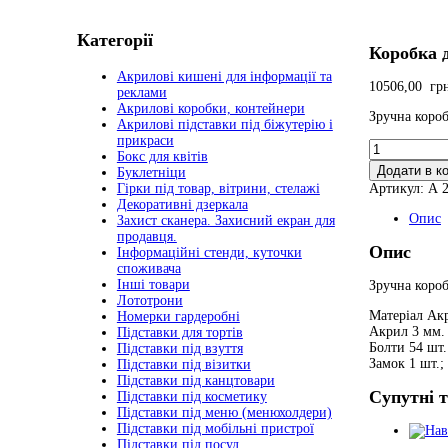
Категорії
Коробка 
Акрилові кишені для інформації та
10506,00
гр
реклами
Акрилові коробки, контейнери
Зручна короб
Акрилові підставки під біжутерію і
прикраси
Коробка
Бокс для квітів
для
Додати в к
Буклетніци
пожертвуван
Артикул:
А 
Гірки під товар, вітрини, стелажі
з
Декоративні дзеркала
кольорового
Опис
Захист сканера. Захисний екран для
і
продавця.
прозорого
Опис
Інформаційні стенди, куточки
пластика
споживача
кількість
Інші товари
Зручна короб
Лототрони
Матеріал Ак
Номерки гардеробні
Акрил 3 мм.
Підставки для тортів
Болти 54 шт.
Підставки під взуття
Замок 1 шт.
Підставки під візитки
Підставки під канцтовари
Супутні 
Підставки під косметику
Підставки під меню (менюхолдери)
Підставки під мобільні пристрої
Підставки під посуд