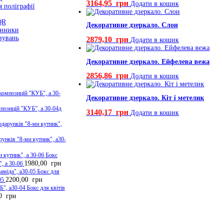
3164,95
грн
Додати в кошик
я поліграфії
QR
Декоративне дзеркало. Слон
інники
вувань
2879,10
грн
Додати в кошик
Декоративне дзеркало. Ейфелева вежа
2856,86
грн
Додати в кошик
Декоративне дзеркало. Кіт і метелик
мпозицій "КУБ", а 30-04д
3140,17
грн
Додати в кошик
рунків "8-ми кутник", а30-
Бокс
1980,00
грн
", а 30-06
Бокс для
2200,00
грн
05
Бокс для квітів
00
грн