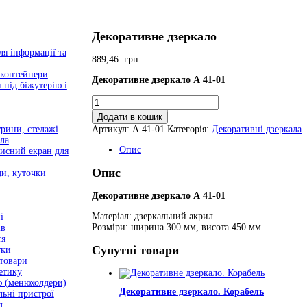
Декоративне дзеркало
я інформації та
889,46
грн
 контейнери
Декоративне дзеркало А 41-01
 під біжутерію і
Декоративне
дзеркало
Додати в кошик
кількість
Артикул:
А 41-01
Категорія:
Декоративні дзеркала
трини, стелажі
ла
Опис
хисний екран для
Опис
ди, куточки
Декоративне дзеркало А 41-01
Матеріал: дзеркальний акрил
і
Розміри: ширина 300 мм, висота 450 мм
ів
тя
Супутні товари
тки
цтовари
етику
ю (менюхолдери)
Декоративне дзеркало. Корабель
льні пристрої
д