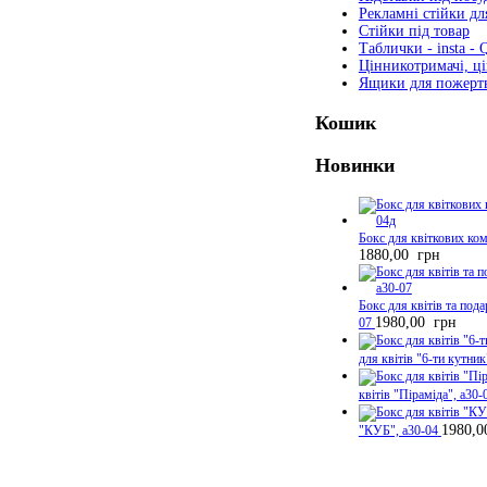
Рекламні стійки дл
Стійки під товар
Таблички - insta - 
Цінникотримачі, ц
Ящики для пожерт
Кошик
Новинки
Бокс для квіткових ко
1880,00
грн
Бокс для квітів та пода
1980,00
грн
07
для квітів "6-ти кутник
квітів "Піраміда", а30-
1980,
"КУБ", а30-04