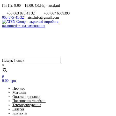
Перейти
Пн-Пт: 9:00 – 18:00; Сб,Нд – вихідні
до
+38 063 875 41 32 ||
+38 067 6069390
контенту
063 875-41-32
||
atsn.info@gmail.com
Пошук
ATSN Group – акрилові вироби в наявності та на замовлення
×
0
0,00 грн
Про нас
Магазин
Оплата і доставка
Повернення та обмін
Термоформування
Галерея
Контакти