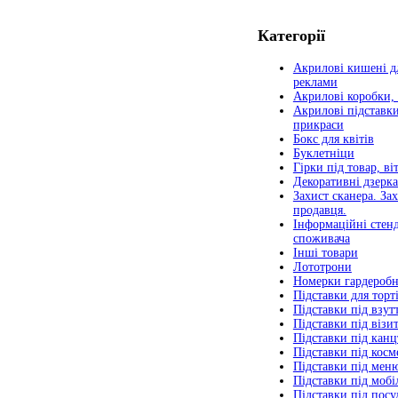
Категорії
Акрилові кишені дл
реклами
Акрилові коробки,
Акрилові підставки
прикраси
Бокс для квітів
Буклетніци
Гірки під товар, ві
Декоративні дзерка
Захист сканера. За
продавця.
Інформаційні стен
споживача
Інші товари
Лототрони
Номерки гардеробн
Підставки для торт
Підставки під взут
Підставки під візи
Підставки під кан
Підставки під косм
Підставки під мен
Підставки під мобі
Підставки під посу