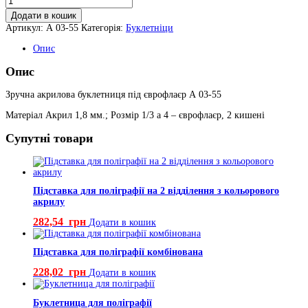
під
Додати в кошик
єврофлаєр
Артикул:
А 03-55
Категорія:
Буклетніци
кількість
Опис
Опис
Зручна акрилова буклетниця під єврофлаєр А 03-55
Матеріал Акрил 1,8 мм.; Розмір 1/3 а 4 – єврофлаєр, 2 кишені
Супутні товари
Підставка для поліграфії на 2 відділення з кольорового
акрилу
282,54
грн
Додати в кошик
Підставка для поліграфії комбінована
228,02
грн
Додати в кошик
Буклетница для поліграфії