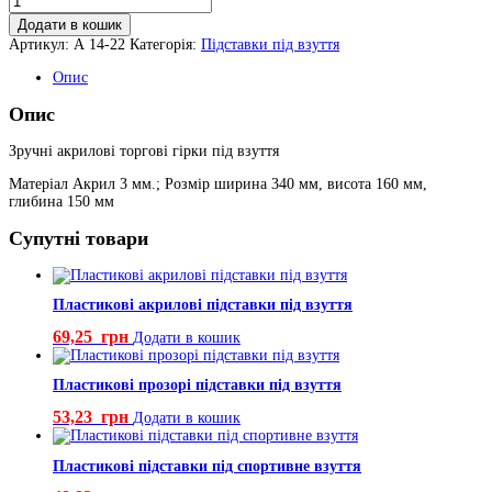
торгові
Додати в кошик
гірки
Артикул:
А 14-22
Категорія:
Підставки під взуття
під
взуття
Опис
кількість
Опис
Зручні акрилові торгові гірки під взуття
Матеріал Акрил 3 мм.; Розмір ширина 340 мм, висота 160 мм,
глибина 150 мм
Супутні товари
Пластикові акрилові підставки під взуття
69,25
грн
Додати в кошик
Пластикові прозорі підставки під взуття
53,23
грн
Додати в кошик
Пластикові підставки під спортивне взуття