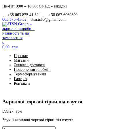
Перейти
Пн-Пт: 9:00 – 18:00; Сб,Нд – вихідні
до
+38 063 875 41 32 ||
+38 067 6069390
контенту
063 875-41-32
||
atsn.info@gmail.com
0
ATSN Group – акрилові вироби в наявності та на замовлення
0,00 грн
Про нас
Магазин
Оплата і доставка
Повернення та обмін
Термоформування
Галерея
Контакти
Акрилові торгові гірки під взуття
599,27
грн
Зручні акрилові торгові гірки під взуття
Акрилові