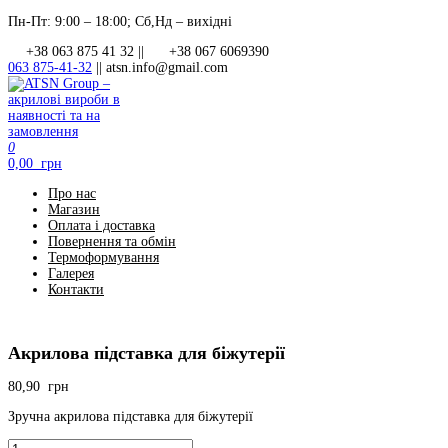
Перейти
Пн-Пт: 9:00 – 18:00; Сб,Нд – вихідні
до
+38 063 875 41 32 ||
+38 067 6069390
контенту
063 875-41-32
||
atsn.info@gmail.com
0
ATSN Group – акрилові вироби в наявності та на замовлення
0,00 грн
Про нас
Магазин
Оплата і доставка
Повернення та обмін
Термоформування
Галерея
Контакти
Акрилова підставка для біжутерії
80,90
грн
Зручна акрилова підставка для біжутерії
Акрилова