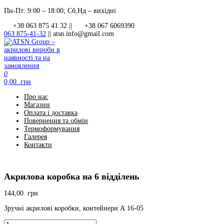
Перейти
Пн-Пт: 9:00 – 18:00; Сб,Нд – вихідні
до
+38 063 875 41 32 ||
+38 067 6069390
контенту
063 875-41-32
||
atsn.info@gmail.com
0
ATSN Group – акрилові вироби в наявності та на замовлення
0,00 грн
Про нас
Магазин
Оплата і доставка
Повернення та обмін
Термоформування
Галерея
Контакти
Акрилова коробка на 6 відділень
144,00
грн
Зручні акрилові коробки, контейнери А 16-05
Акрилова